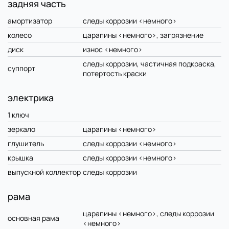
задняя часть
амортизатор
следы коррозии <немного>
колесо
царапины <немного>, загрязнение
диск
износ <немного>
следы коррозии, частичная подкраска,
суппорт
потертость краски
электрика
1 ключ
зеркало
царапины <немного>
глушитель
следы коррозии <немного>
крышка
следы коррозии <немного>
выпускной коллектор
следы коррозии
рама
царапины <немного>, следы коррозии
основная рама
<немного>