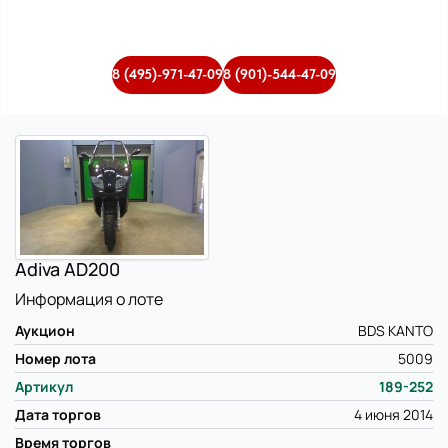
8 (495)-971-47-09
8 (901)-544-47-09
Adiva AD200
Информация о лоте
Аукцион
BDS KANTO
Номер лота
5009
Артикул
189-252
Дата торгов
4 июня 2014
Время торгов