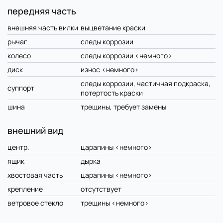
передняя часть
внешняя часть вилки
выцветание краски
рычаг
следы коррозии
колесо
следы коррозии <немного>
диск
износ <немного>
следы коррозии, частичная подкраска,
суппорт
потертость краски
шина
трещины, требует замены
внешний вид
центр.
царапины <немного>
ящик
дырка
хвостовая часть
царапины <немного>
крепление
отсутствует
ветровое стекло
трещины <немного>