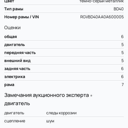
Цвет
темно-серый металлик
Тип рамы
BD40
Номер рамы / VIN
RGVBD40AA0A600005
Оценки
общая
6
двигатель
5
передняя часть
5
внешний вид
5
задняя часть
6
электрика
6
рама
7
Замечания аукционного эксперта
∗
двигатель
двигатель
следы коррозии
сцепление
шум