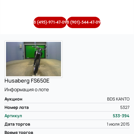
8 (495)-971-47-09
8 (901)-544-47-09
Husaberg FS650E
Информация о лоте
Аукцион
BDS KANTO
Номер лота
5327
Артикул
533-394
Дата торгов
1 июля 2015
Время торгов