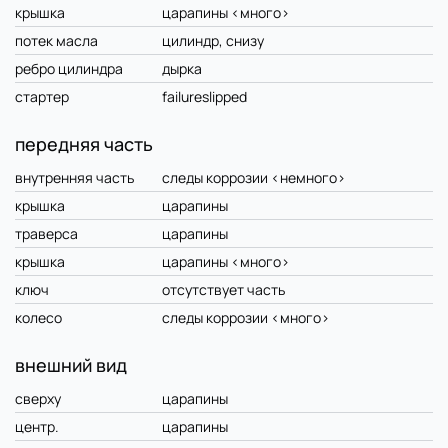
крышка
царапины <много>
потек масла
цилиндр, снизу
ребро цилиндра
дырка
стартер
failureslipped
передняя часть
внутренняя часть
следы коррозии <немного>
крышка
царапины
траверса
царапины
крышка
царапины <много>
ключ
отсутствует часть
колесо
следы коррозии <много>
внешний вид
сверху
царапины
центр.
царапины