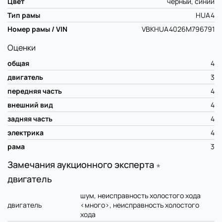
Цвет
черный, синий
Тип рамы
HUA4
Номер рамы / VIN
VBKHUA4026M796791
Оценки
общая
4
двигатель
3
передняя часть
4
внешний вид
4
задняя часть
4
электрика
4
рама
3
Замечания аукционного эксперта
∗
двигатель
шум, неисправность холостого хода
двигатель
<много>, неисправность холостого
хода