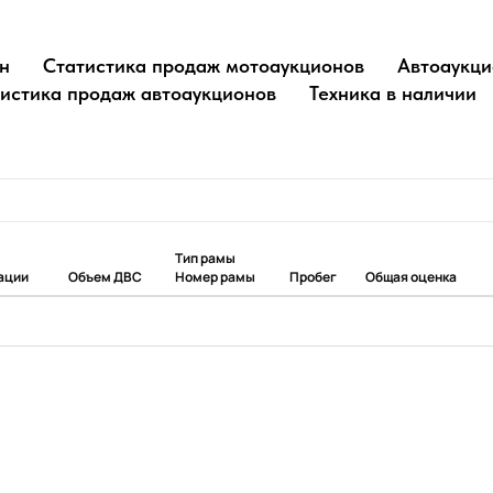
н
Статистика продаж мотоаукционов
Автоаукци
истика продаж автоаукционов
Техника в наличии
Тип рамы
ации
Объем ДВС
Номер рамы
Пробег
Общая оценка