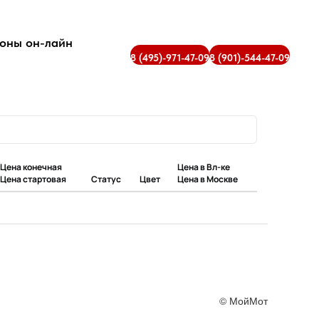
оны он-лайн
8 (495)-971-47-09
8 (901)-544-47-09
Цена конечная
Цена в Вл-ке
Цена стартовая
Статус
Цвет
Цена в Москве
© МойМот